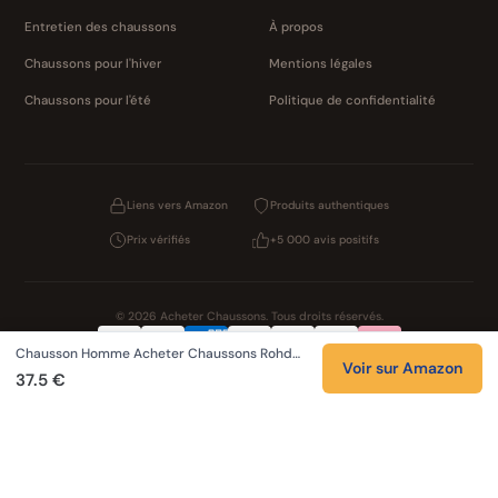
Entretien des chaussons
À propos
Chaussons pour l'hiver
Mentions légales
Chaussons pour l'été
Politique de confidentialité
Liens vers Amazon
Produits authentiques
Prix vérifiés
+5 000 avis positifs
© 2026 Acheter Chaussons. Tous droits réservés.
Chausson Homme Acheter Chaussons Rohd…
Confidentialité
CGV
Cookies
Mentions légales
Voir sur Amazon
37.5 €
NOS UNIVERS PARTENAIRES
Pat Patrouille
PAW Patrol Shop
Lilo et Stitch
Zootopie
Novelmore
Figurine One Piece
Hot Wheels
Lego
KPop Demon Hunters