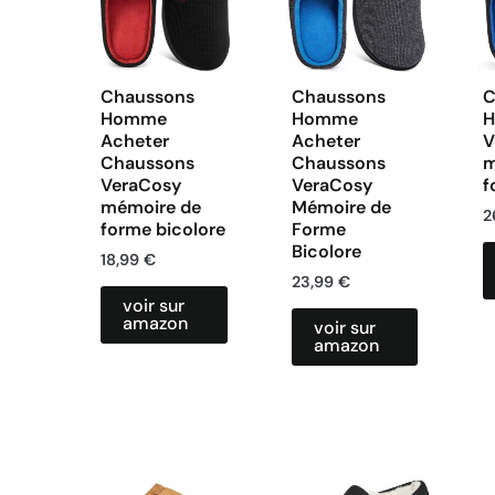
Chaussons
Chaussons
C
Homme
Homme
Acheter
Acheter
V
Chaussons
Chaussons
m
VeraCosy
VeraCosy
f
mémoire de
Mémoire de
2
forme bicolore
Forme
Bicolore
18,99
€
23,99
€
voir sur
amazon
voir sur
amazon