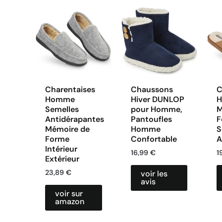
Charentaises
Chaussons
C
Homme
Hiver DUNLOP
H
Semelles
pour Homme,
M
Antidérapantes
Pantoufles
F
Mémoire de
Homme
S
Forme
Confortable
A
Intérieur
16,99
€
1
Extérieur
23,89
€
voir les
avis
voir sur
amazon