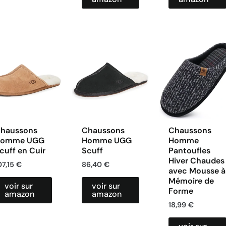
haussons
Chaussons
Chaussons
omme UGG
Homme UGG
Homme
cuff en Cuir
Scuff
Pantoufles
Hiver Chaudes
07,15
€
86,40
€
avec Mousse à
Mémoire de
voir sur
voir sur
Forme
amazon
amazon
18,99
€