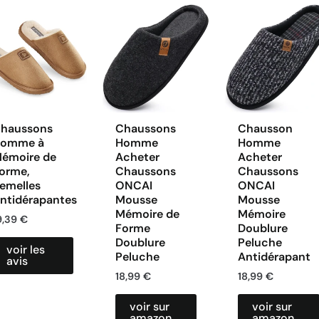
haussons
Chaussons
Chausson
omme à
Homme
Homme
émoire de
Acheter
Acheter
orme,
Chaussons
Chaussons
emelles
ONCAI
ONCAI
ntidérapantes
Mousse
Mousse
Mémoire de
Mémoire
9,39
€
Forme
Doublure
Doublure
Peluche
voir les
Peluche
Antidérapant
avis
18,99
€
18,99
€
voir sur
voir sur
amazon
amazon