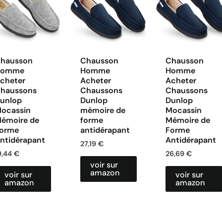
hausson
Chausson
Chausson
Homme
Homme
Homme
cheter
Acheter
Acheter
haussons
Chaussons
Chaussons
unlop
Dunlop
Dunlop
ocassin
mémoire de
Mocassin
émoire de
forme
Mémoire de
orme
antidérapant
Forme
ntidérapant
Antidérapant
27,19
€
9,44
€
26,69
€
voir sur
amazon
voir sur
voir sur
amazon
amazon