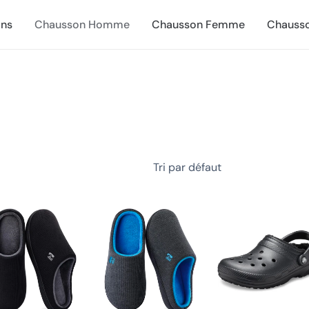
ns
Chausson Homme
Chausson Femme
Chausso