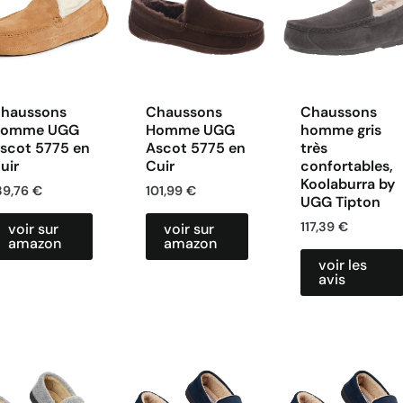
haussons
Chaussons
Chaussons
omme UGG
Homme UGG
homme gris
scot 5775 en
Ascot 5775 en
très
uir
Cuir
confortables,
Koolaburra by
39,76
€
101,99
€
UGG Tipton
117,39
€
voir sur
voir sur
amazon
amazon
voir les
avis