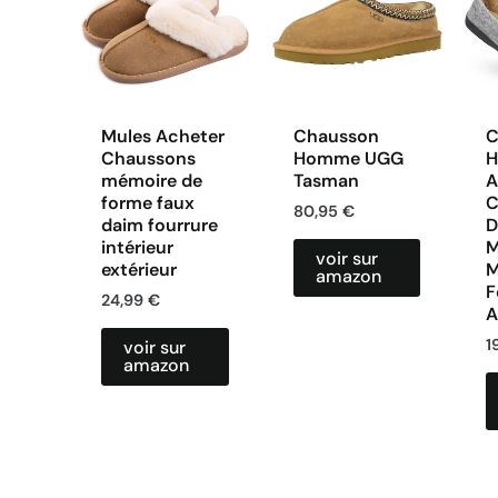
Mules Acheter
Chausson
C
Chaussons
Homme UGG
mémoire de
Tasman
A
forme faux
C
80,95
€
daim fourrure
D
intérieur
M
voir sur
extérieur
M
amazon
F
24,99
€
A
1
voir sur
amazon