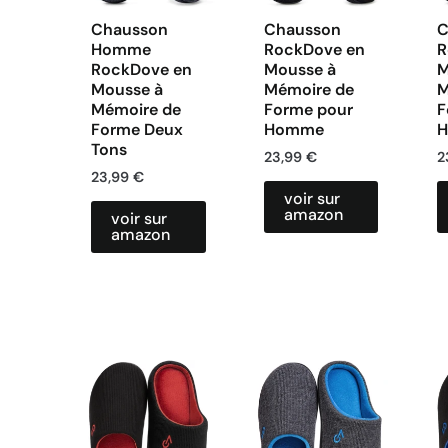
Chausson
Chausson
C
Homme
RockDove en
R
RockDove en
Mousse à
M
Mousse à
Mémoire de
M
Mémoire de
Forme pour
F
Forme Deux
Homme
Tons
23,99
€
2
23,99
€
voir sur
amazon
voir sur
amazon