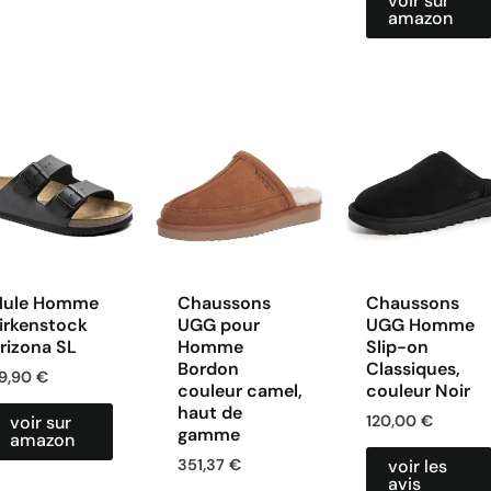
voir sur
amazon
ule Homme
Chaussons
Chaussons
irkenstock
UGG pour
UGG Homme
rizona SL
Homme
Slip-on
Bordon
Classiques,
9,90
€
couleur camel,
couleur Noir
haut de
120,00
€
voir sur
gamme
amazon
351,37
€
voir les
avis