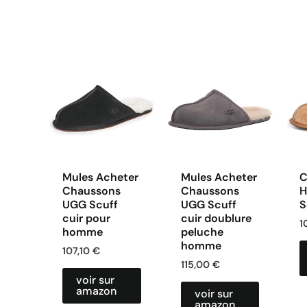
Mules Acheter
Mules Acheter
C
Chaussons
Chaussons
H
UGG Scuff
UGG Scuff
S
cuir pour
cuir doublure
1
homme
peluche
homme
107,10
€
115,00
€
voir sur
amazon
voir sur
amazon