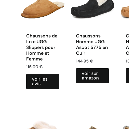
Chaussons de
Chaussons
C
luxe UGG
Homme UGG
H
Slippers pour
Ascot 5775 en
A
Homme et
Cuir
C
Femme
144,95
€
1
115,00
€
voir sur
amazon
voir les
avis