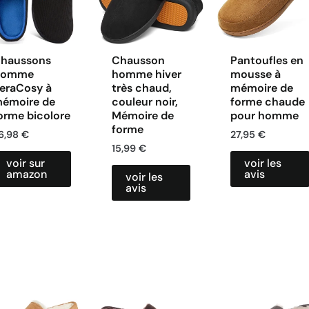
haussons
Chausson
Pantoufles en
Homme
homme hiver
mousse à
eraCosy à
très chaud,
mémoire de
émoire de
couleur noir,
forme chaude
orme bicolore
Mémoire de
pour homme
forme
6,98
€
27,95
€
15,99
€
voir sur
voir les
amazon
avis
voir les
avis