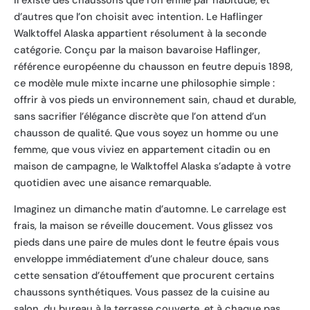
Il existe des chaussons que l’on enfile par habitude, et
d’autres que l’on choisit avec intention. Le Haflinger
Walktoffel Alaska appartient résolument à la seconde
catégorie. Conçu par la maison bavaroise Haflinger,
référence européenne du chausson en feutre depuis 1898,
ce modèle mule mixte incarne une philosophie simple :
offrir à vos pieds un environnement sain, chaud et durable,
sans sacrifier l’élégance discrète que l’on attend d’un
chausson de qualité. Que vous soyez un homme ou une
femme, que vous viviez en appartement citadin ou en
maison de campagne, le Walktoffel Alaska s’adapte à votre
quotidien avec une aisance remarquable.
Imaginez un dimanche matin d’automne. Le carrelage est
frais, la maison se réveille doucement. Vous glissez vos
pieds dans une paire de mules dont le feutre épais vous
enveloppe immédiatement d’une chaleur douce, sans
cette sensation d’étouffement que procurent certains
chaussons synthétiques. Vous passez de la cuisine au
salon, du bureau à la terrasse couverte, et à chaque pas,