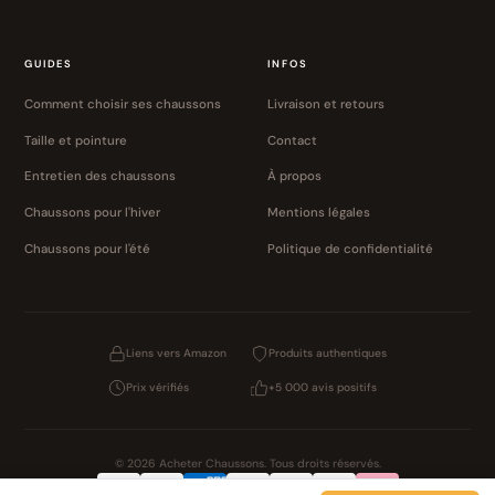
GUIDES
INFOS
Comment choisir ses chaussons
Livraison et retours
Taille et pointure
Contact
Entretien des chaussons
À propos
Chaussons pour l'hiver
Mentions légales
Chaussons pour l'été
Politique de confidentialité
Liens vers Amazon
Produits authentiques
Prix vérifiés
+5 000 avis positifs
© 2026 Acheter Chaussons. Tous droits réservés.