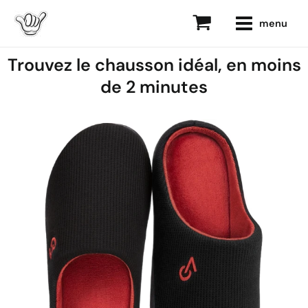
Aller
main
menu
au
menu
contenu
Trouvez le chausson idéal, en moins
de 2 minutes