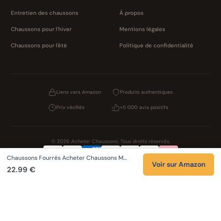
Entretien des chaussons
À propos
Chaussons pour l'hiver
Mentions légales
Chaussons pour l'été
Politique de confidentialité
Liens vers Amazon
Produits authentiques
Prix vérifiés
+5 000 avis positifs
© 2026 Acheter Chaussons. Tous droits réservés.
Chaussons Fourrés Acheter Chaussons M…
Confidentialité
CGV
Cookies
Mentions légales
Voir sur Amazon
22.99 €
NOS UNIVERS PARTENAIRES
Pat Patrouille
PAW Patrol Shop
Lilo et Stitch
Zootopie
Novelmore
Figurine One Piece
Hot Wheels
Lego
KPop Demon Hunters