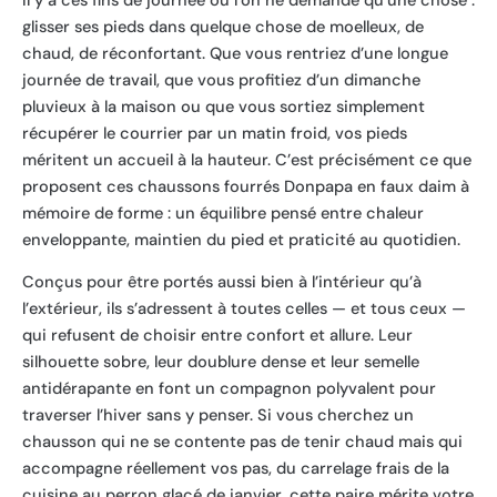
Il y a ces fins de journée où l’on ne demande qu’une chose :
glisser ses pieds dans quelque chose de moelleux, de
chaud, de réconfortant. Que vous rentriez d’une longue
journée de travail, que vous profitiez d’un dimanche
pluvieux à la maison ou que vous sortiez simplement
récupérer le courrier par un matin froid, vos pieds
méritent un accueil à la hauteur. C’est précisément ce que
proposent ces chaussons fourrés Donpapa en faux daim à
mémoire de forme : un équilibre pensé entre chaleur
enveloppante, maintien du pied et praticité au quotidien.
Conçus pour être portés aussi bien à l’intérieur qu’à
l’extérieur, ils s’adressent à toutes celles — et tous ceux —
qui refusent de choisir entre confort et allure. Leur
silhouette sobre, leur doublure dense et leur semelle
antidérapante en font un compagnon polyvalent pour
traverser l’hiver sans y penser. Si vous cherchez un
chausson qui ne se contente pas de tenir chaud mais qui
accompagne réellement vos pas, du carrelage frais de la
cuisine au perron glacé de janvier, cette paire mérite votre