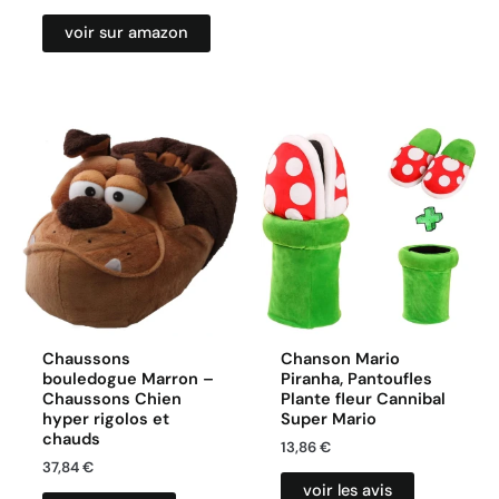
voir sur amazon
Chaussons
Chanson Mario
bouledogue Marron –
Piranha, Pantoufles
Chaussons Chien
Plante fleur Cannibal
hyper rigolos et
Super Mario
chauds
13,86
€
37,84
€
voir les avis