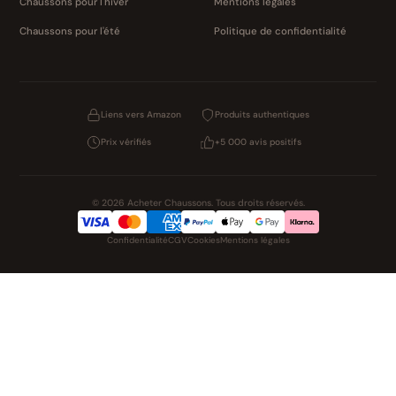
Chaussons pour l'hiver
Mentions légales
Chaussons pour l'été
Politique de confidentialité
Liens vers Amazon
Produits authentiques
Prix vérifiés
+5 000 avis positifs
© 2026 Acheter Chaussons. Tous droits réservés.
Confidentialité
CGV
Cookies
Mentions légales
NOS UNIVERS PARTENAIRES
Pat Patrouille
PAW Patrol Shop
Lilo et Stitch
Zootopie
Novelmore
Figurine One Piece
Hot Wheels
Lego
KPop Demon Hunters
Idées cadeaux enfants
Autocadeau
Autocadeau.fr
1000 Stylos
Buy Slippers
Valise
Montre
Achat France
ShoppingNet
AirTag Apple