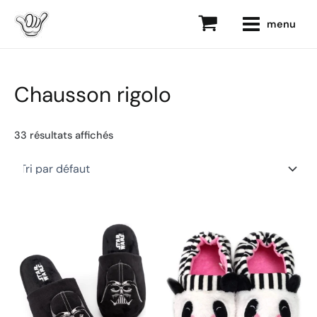
Aller
main
menu
au
menu
contenu
Chausson rigolo
33 résultats affichés