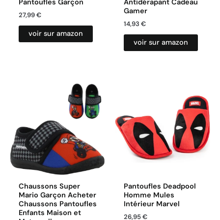
Pantoufles Garçon
Antidérapant Cadeau
Gamer
27,99
€
14,93
€
voir sur amazon
voir sur amazon
Chaussons Super
Pantoufles Deadpool
Mario Garçon Acheter
Homme Mules
Chaussons Pantoufles
Intérieur Marvel
Enfants Maison et
26,95
€