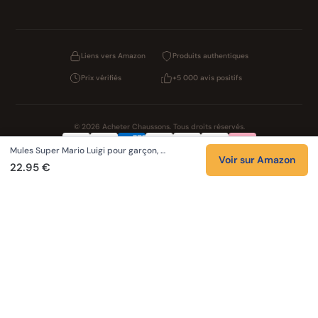
Liens vers Amazon
Produits authentiques
Prix vérifiés
+5 000 avis positifs
© 2026 Acheter Chaussons. Tous droits réservés.
Mules Super Mario Luigi pour garçon, …
Confidentialité
CGV
Cookies
Mentions légales
Voir sur Amazon
22.95 €
NOS UNIVERS PARTENAIRES
Pat Patrouille
PAW Patrol Shop
Lilo et Stitch
Zootopie
Novelmore
Figurine One Piece
Hot Wheels
Lego
KPop Demon Hunters
Idées cadeaux enfants
Autocadeau
Autocadeau.fr
1000 Stylos
Buy Slippers
Valise
Montre
Achat France
ShoppingNet
AirTag Apple
Cartouches Imprimante
Piles & Batteries
Finance Auto Maison
FIFA FC 26
IndexAI
SEO Hotline
Brainstorm Books
Faits Divers
Up Life
100g