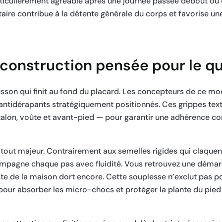
rticulièrement agréable après une journée passée debout ou
antaire contribue à la détente générale du corps et favorise un
construction pensée pour le qu
sson qui finit au fond du placard. Les concepteurs de ce mod
 antidérapants stratégiquement positionnés. Ces grippes tex
 talon, voûte et avant-pied — pour garantir une adhérence co
tout majeur. Contrairement aux semelles rigides qui claquent
ccompagne chaque pas avec fluidité. Vous retrouvez une démar
ste de la maison dort encore. Cette souplesse n’exclut pas po
 pour absorber les micro-chocs et protéger la plante du pied 