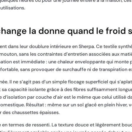
r quelques heures ou pour une journée entière à la maison, ce
tilisations.
ange la donne quand le froid s’
nt dans leur doublure intérieure en Sherpa. Ce textile synthé
 mouton, sans les contraintes d’entretien associées aux matiè
sensation est immédiate : une chaleur enveloppante qui mont
fortable, sans provoquer de surchauffe ni de transpiration e
née. Il ne s’agit pas d’un simple flocage superficiel qui s’apl
 sa capacité isolante grâce à des fibres suffisamment longu
e d’isolation par couche d’air est le même que celui utilisé 
mestique. Résultat : même sur un sol glacé en plein hiver, v
 des chaussettes épaisses.
 en termes de ressenti. La texture douce et légèrement bouc