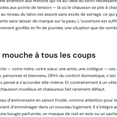
 attention aux finitions qui va au-delà du strict nécessaire
orcées aux points de tension — là où le chausson se plie à chaq
en au niveau du talon est assuré sans excès de serrage, ce qui
nts sans laisser de marque sur la peau. L’ouverture est suf
èrement gonflés en fin de journée, une situation que de no
it mouche à tous les coups
che — votre mère, votre sœur, une amie, une collègue — ces
e, personnel et bienvenu. Offrir du confort domestique, c’est o
pas pensé à s’accorder elle-même. Et contrairement à un vê
un chausson moelleux et chaleureux fait rarement défaut.
 d’anniversaire en saison froide, comme attention pour les
vient d’emménager dans un nouveau logement. Il s’intègre a
 une bougie parfumée, un masque de nuit en soie ou un sache