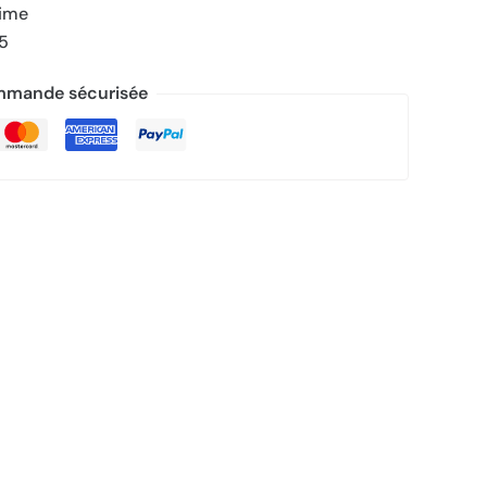
rime
/5
mande sécurisée