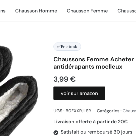
ns
Chausson Homme
Chausson Femme
Chausso
✅
En stock
Chaussons Femme Acheter 
antidérapants moelleux
3,99
€
voir sur amazon
UGS :
B0FXXPJLSR
Catégories :
Chaus
Livraison offerte à partir de 20€
Satisfait ou remboursé 30 jours