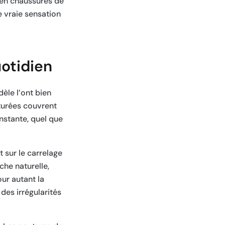
 en chaussures de
e vraie sensation
otidien
èle l’ont bien
turées couvrent
nstante, quel que
 sur le carrelage
che naturelle,
ur autant la
des irrégularités