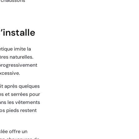
s chaussons
installe
tique imite la
res naturelles.
e progressivement
xcessive.
atit après quelques
es et serrées pour
dans les vêtements
os pieds restent
lée offre un