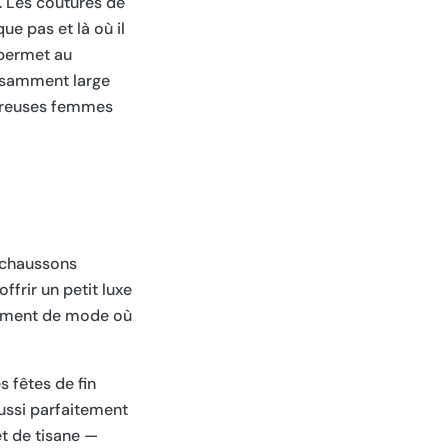
. Les coutures de
ue pas et là où il
 permet au
fisamment large
mbreuses femmes
 chaussons
ffrir un petit luxe
tement de mode où
 fêtes de fin
ussi parfaitement
t de tisane —