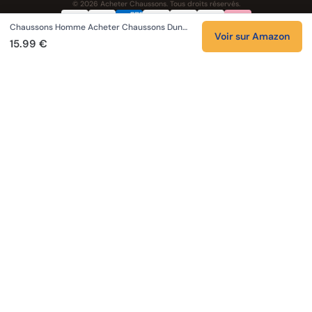
© 2026 Acheter Chaussons. Tous droits réservés.
Chaussons Homme Acheter Chaussons Dun…
Confidentialité
CGV
Cookies
Mentions légales
Voir sur Amazon
15.99 €
NOS UNIVERS PARTENAIRES
Pat Patrouille
PAW Patrol Shop
Lilo et Stitch
Zootopie
Novelmore
Figurine One Piece
Hot Wheels
Lego
KPop Demon Hunters
Idées cadeaux enfants
Autocadeau
Autocadeau.fr
1000 Stylos
Buy Slippers
Valise
Montre
Achat France
ShoppingNet
AirTag Apple
Cartouches Imprimante
Piles & Batteries
Finance Auto Maison
FIFA FC 26
IndexAI
SEO Hotline
Brainstorm Books
Faits Divers
Up Life
100g
Tout sur Dieu
Sacha Ramsey
Century Old Cards
Black Dawn
Skincare & Makeup
Comparer les IA
Belles citations
Datastats
Citations de Céline
En tant que Partenaire Amazon, je réalise un bénéfice sur les achats remplissant
les conditions applicables.