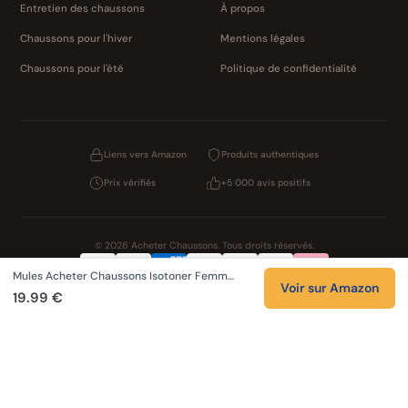
Entretien des chaussons
À propos
Chaussons pour l'hiver
Mentions légales
Chaussons pour l'été
Politique de confidentialité
Liens vers Amazon
Produits authentiques
Prix vérifiés
+5 000 avis positifs
© 2026 Acheter Chaussons. Tous droits réservés.
Mules Acheter Chaussons Isotoner Femm…
Confidentialité
CGV
Cookies
Mentions légales
Voir sur Amazon
19.99 €
NOS UNIVERS PARTENAIRES
Pat Patrouille
PAW Patrol Shop
Lilo et Stitch
Zootopie
Novelmore
Figurine One Piece
Hot Wheels
Lego
KPop Demon Hunters