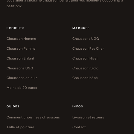
vous aider à choisir le chausson parfait pour vos moments cocooning, à
petit prix.
PRODUITS
MARQUES
Chausson Homme
Chaussons UGG
Chausson Femme
Chausson Pas Cher
Chausson Enfant
Chausson Hiver
Chaussons UGG
Chausson rigolo
Chaussons en cuir
Chausson bébé
Moins de 20 euros
GUIDES
INFOS
Comment choisir ses chaussons
Livraison et retours
Taille et pointure
Contact