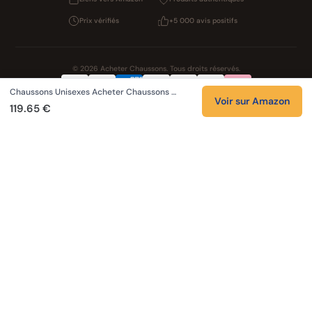
Prix vérifiés
+5 000 avis positifs
© 2026 Acheter Chaussons. Tous droits réservés.
Chaussons Unisexes Acheter Chaussons …
Confidentialité
CGV
Cookies
Mentions légales
Voir sur Amazon
119.65 €
NOS UNIVERS PARTENAIRES
Pat Patrouille
PAW Patrol Shop
Lilo et Stitch
Zootopie
Novelmore
Figurine One Piece
Hot Wheels
Lego
KPop Demon Hunters
Idées cadeaux enfants
Autocadeau
Autocadeau.fr
1000 Stylos
Buy Slippers
Valise
Montre
Achat France
ShoppingNet
AirTag Apple
Cartouches Imprimante
Piles & Batteries
Finance Auto Maison
FIFA FC 26
IndexAI
SEO Hotline
Brainstorm Books
Faits Divers
Up Life
100g
Tout sur Dieu
Sacha Ramsey
Century Old Cards
Black Dawn
Skincare & Makeup
Comparer les IA
Belles citations
Datastats
Citations de Céline