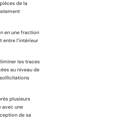
pièces de la
justement
on en une fraction
entre l’intérieur
iminer les traces
rcées au niveau de
ollicitations
près plusieurs
re avec une
nception de sa