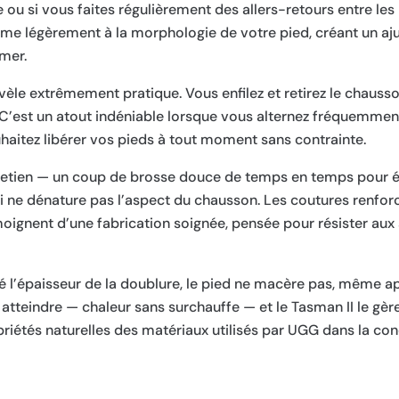
ou si vous faites régulièrement des allers-retours entre les 
rme légèrement à la morphologie de votre pied, créant un a
mer.
évèle extrêmement pratique. Vous enfilez et retirez le chauss
 C’est un atout indéniable lorsque vous alternez fréquemment 
uhaitez libérer vos pieds à tout moment sans contrainte.
retien — un coup de brosse douce de temps en temps pour él
qui ne dénature pas l’aspect du chausson. Les coutures renfo
oignent d’une fabrication soignée, pensée pour résister aux s
lgré l’épaisseur de la doublure, le pied ne macère pas, même a
à atteindre — chaleur sans surchauffe — et le Tasman II le gè
iétés naturelles des matériaux utilisés par UGG dans la co