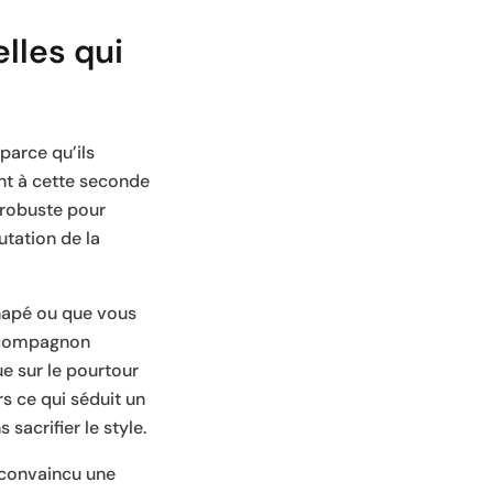
elles qui
parce qu’ils
nt à cette seconde
 robuste pour
utation de la
anapé ou que vous
e compagnon
ue sur le pourtour
rs ce qui séduit un
sacrifier le style.
à convaincu une