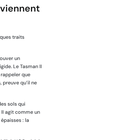
reviennent
ques traits
rouver un
igide. Le Tasman II
 rappeler que
, preuve qu’il ne
es sols qui
 II agit comme un
épaisses : la