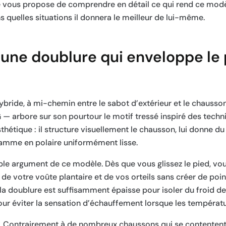
e vous propose de comprendre en détail ce qui rend ce modèl
quelles situations il donnera le meilleur de lui-même.
 une doublure qui enveloppe le
ybride, à mi-chemin entre le sabot d’extérieur et le chausso
— arbore sur son pourtour le motif tressé inspiré des techn
hétique : il structure visuellement le chausson, lui donne du 
amme en polaire uniformément lisse.
table argument de ce modèle. Dès que vous glissez le pied, v
e votre voûte plantaire et de vos orteils sans créer de poin
la doublure est suffisamment épaisse pour isoler du froid de
pour éviter la sensation d’échauffement lorsque les températ
on. Contrairement à de nombreux chaussons qui se contenten