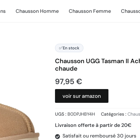
ns
Chausson Homme
Chausson Femme
Chausso
✅
En stock
Chausson UGG Tasman II Ac
chaude
97,95
€
voir sur amazon
UGS :
B0DPJHBY4H
Catégories :
Chau
Livraison offerte à partir de 20€
Satisfait ou remboursé 30 jours