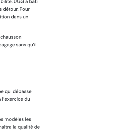
bilité. UGG a bâti
s détour. Pour
ition dans un
n chausson
bagage sans qu’il
lée qui dépasse
 l’exercice du
ses modèles les
îtra la qualité de