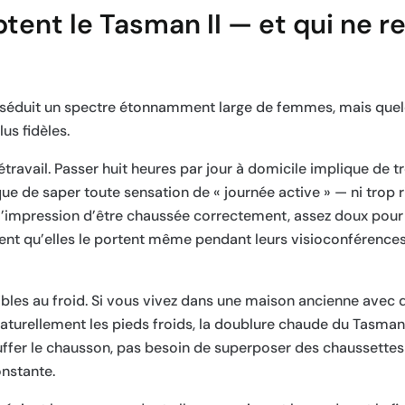
optent le Tasman II — et qui ne 
Il séduit un spectre étonnamment large de femmes, mais quel
us fidèles.
ravail. Passer huit heures par jour à domicile implique de t
ue de saper toute sensation de « journée active » — ni trop r
r l’impression d’être chaussée correctement, assez doux pour
tent qu’elles le portent même pendant leurs visioconférences
es au froid. Si vous vivez dans une maison ancienne avec d
naturellement les pieds froids, la doublure chaude du Tasman
fer le chausson, pas besoin de superposer des chaussettes 
onstante.