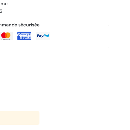
rime
/5
mande sécurisée