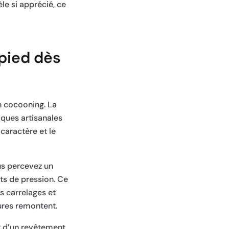
e si apprécié, ce
 pied dès
n cocooning. La
iques artisanales
caractère et le
ous percevez un
ts de pression. Ce
s carrelages et
ures remontent.
t d’un revêtement