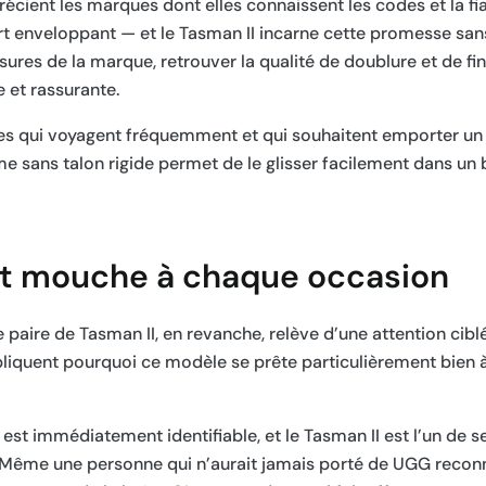
cient les marques dont elles connaissent les codes et la fia
t enveloppant — et le Tasman II incarne cette promesse san
ures de la marque, retrouver la qualité de doublure et de fin
 et rassurante.
es qui voyagent fréquemment et qui souhaitent emporter u
 sans talon rigide permet de le glisser facilement dans un 
ait mouche à chaque occasion
e paire de Tasman II, en revanche, relève d’une attention cib
xpliquent pourquoi ce modèle se prête particulièrement bien à
 est immédiatement identifiable, et le Tasman II est l’un de 
Même une personne qui n’aurait jamais porté de UGG reconna