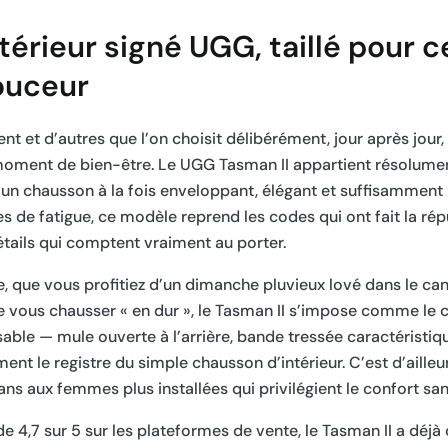
térieur signé UGG, taillé pour c
douceur
t et d’autres que l’on choisit délibérément, jour après jour, 
moment de bien-être. Le UGG Tasman II appartient résolume
un chausson à la fois enveloppant, élégant et suffisamment
de fatigue, ce modèle reprend les codes qui ont fait la rép
étails qui comptent vraiment au porter.
le, que vous profitiez d’un dimanche pluvieux lové dans le c
 de vous chausser « en dur », le Tasman II s’impose comme l
able — mule ouverte à l’arrière, bande tressée caractéristiq
ent le registre du simple chausson d’intérieur. C’est d’ailleu
ns aux femmes plus installées qui privilégient le confort sans 
de 4,7 sur 5 sur les plateformes de vente, le Tasman II a déj