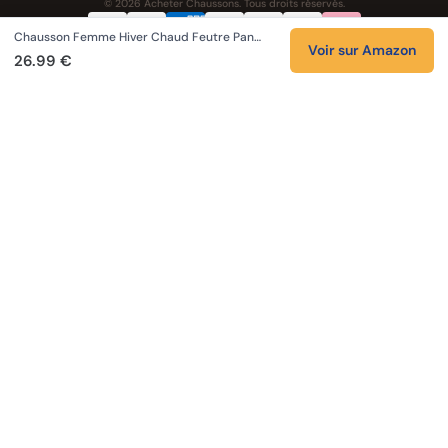
© 2026 Acheter Chaussons. Tous droits réservés.
Chausson Femme Hiver Chaud Feutre Pan…
Confidentialité
CGV
Cookies
Mentions légales
Voir sur Amazon
26.99 €
NOS UNIVERS PARTENAIRES
Pat Patrouille
PAW Patrol Shop
Lilo et Stitch
Zootopie
Novelmore
Figurine One Piece
Hot Wheels
Lego
KPop Demon Hunters
Idées cadeaux enfants
Autocadeau
Autocadeau.fr
1000 Stylos
Buy Slippers
Valise
Montre
Achat France
ShoppingNet
AirTag Apple
Cartouches Imprimante
Piles & Batteries
Finance Auto Maison
FIFA FC 26
IndexAI
SEO Hotline
Brainstorm Books
Faits Divers
Up Life
100g
Tout sur Dieu
Sacha Ramsey
Century Old Cards
Black Dawn
Skincare & Makeup
Comparer les IA
Belles citations
Datastats
Citations de Céline
En tant que Partenaire Amazon, je réalise un bénéfice sur les achats remplissant
les conditions applicables.