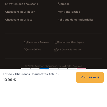
Entretien des chaussons
À propos
Chaussons pour l'hiver
Mentions légales
Chaussons pour l'été
Politique de confidentialité
Liens vers Amazon
Produits authentiques
Prix vérifiés
+5 000 avis positifs
© 2026 Acheter Chaussons. Tous droits réservés.
Lot de 2 Chaussons Chaussettes Anti-d…
Confidentialité
CGV
Cookies
Mentions légales
Voir les avis
10.99 €
NOS UNIVERS PARTENAIRES
Pat Patrouille
PAW Patrol Shop
Lilo et Stitch
Zootopie
Novelmore
Figurine One Piece
Hot Wheels
Lego
KPop Demon Hunters