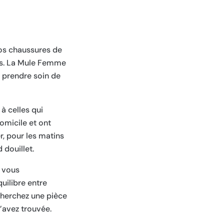
vos chaussures de
ous. La Mule Femme
à prendre soin de
à celles qui
domicile et ont
er, pour les matins
 douillet.
e vous
quilibre entre
 cherchez une pièce
’avez trouvée.