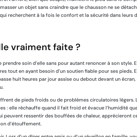
masser un objet sans craindre que le chausson ne se détache
qui recherchent à la fois le confort et la sécurité dans leur
le vraiment faite ?
prendre soin d’elle sans pour autant renoncer à son style. El
s tout en ayant besoin d’un soutien fiable pour ses pieds. El
i passe huit heures par jour assise ou debout devant un écran,
u.
frent de pieds froids ou de problèmes circulatoires légers. 
 : elle réchauffe quand il fait froid et évacue l’humidité qu
euvent ressentir des bouffées de chaleur, apprécieront ce
ion d’étouffement.
ir. Lors d’un dîner entre amis ou d’un réveillon en famille, 