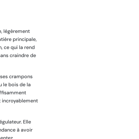
e, légèrement
ière principale,
, ce qui la rend
sans craindre de
ec ses crampons
 le bois de la
suffisamment
et incroyablement
gulateur. Elle
endance à avoir
sentez