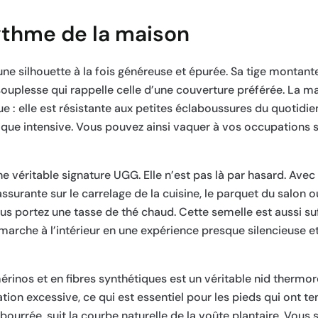
ythme de la maison
une silhouette à la fois généreuse et épurée. Sa tige montant
plesse qui rappelle celle d’une couverture préférée. La mat
 : elle est résistante aux petites éclaboussures du quotidien
ique intensive. Vous pouvez ainsi vaquer à vos occupations 
e véritable signature UGG. Elle n’est pas là par hasard. Av
ssurante sur le carrelage de la cuisine, le parquet du salon ou
ous portez une tasse de thé chaud. Cette semelle est aussi 
marche à l’intérieur en une expérience presque silencieuse 
mérinos et en fibres synthétiques est un véritable nid thermoré
ion excessive, ce qui est essentiel pour les pieds qui ont t
mbourrée, suit la courbe naturelle de la voûte plantaire. Vous 