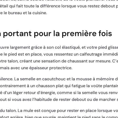
tail qui fait toute la différence lorsque vous restez debout 
 le bureau et la cuisine.
 portant pour la première fois
ouvre largement grâce à son col élastiqué, et votre pied glisse
ue le pied est en place, vous ressentez un calfeutrage immédia
tre talon, créant une sensation de chaussant sur mesure. C’e
 mais avec une épaisseur protectrice.
 silence. La semelle en caoutchouc et la mousse à mémoire 
ontrairement à un chausson plat qui fatigue la voûte plantaire,
’un léger retour d’énergie, comme si la semelle vous renvo
surtout si vous avez l’habitude de rester debout ou de marcher 
du talon. La mule est conçue pour rester en place lorsque v
refort arrière, bien que souple, maintient le pied sans le com