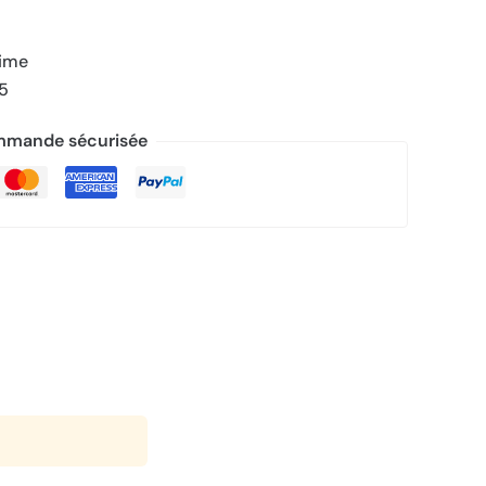
rime
/5
mande sécurisée