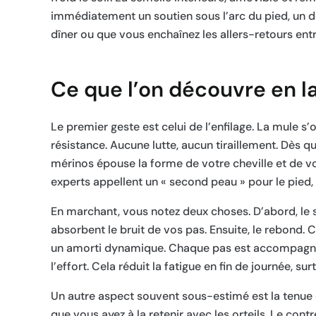
immédiatement un soutien sous l’arc du pied, un dé
dîner ou que vous enchaînez les allers-retours entre
Ce que l’on découvre en la
Le premier geste est celui de l’enfilage. La mule s’
résistance. Aucune lutte, aucun tiraillement. Dès q
mérinos épouse la forme de votre cheville et de vo
experts appellent un « second peau » pour le pied,
En marchant, vous notez deux choses. D’abord, le
absorbent le bruit de vos pas. Ensuite, le rebond. C
un amorti dynamique. Chaque pas est accompagné d
l’effort. Cela réduit la fatigue en fin de journée, 
Un autre aspect souvent sous-estimé est la tenue 
que vous ayez à la retenir avec les orteils. Le cont