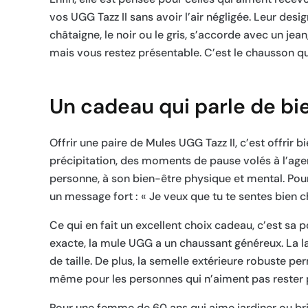
vos UGG Tazz II sans avoir l’air négligée. Leur des
châtaigne, le noir ou le gris, s’accorde avec un je
mais vous restez présentable. C’est le chausson qu
Un cadeau qui parle de bi
Offrir une paire de Mules UGG Tazz II, c’est offrir b
précipitation, des moments de pause volés à l’age
personne, à son bien-être physique et mental. Pou
un message fort : « Je veux que tu te sentes bien ch
Ce qui en fait un excellent choix cadeau, c’est sa 
exacte, la mule UGG a un chaussant généreux. La la
de taille. De plus, la semelle extérieure robuste per
même pour les personnes qui n’aiment pas rester 
Pour une femme de 60 ans qui aime jardiner ou bric