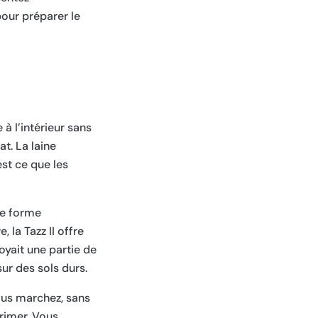
pour préparer le
 à l’intérieur sans
t. La laine
st ce que les
de forme
 la Tazz II offre
yait une partie de
sur des sols durs.
ous marchez, sans
primer. Vous