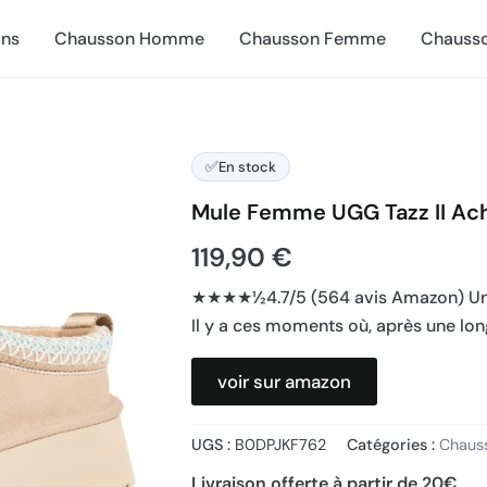
ns
Chausson Homme
Chausson Femme
Chausso
✅
En stock
Mule Femme UGG Tazz II Ac
119,90
€
★★★★½4.7/5 (564 avis Amazon) Une 
Il y a ces moments où, après une lon
voir sur amazon
UGS :
B0DPJKF762
Catégories :
Chaus
Livraison offerte à partir de 20€