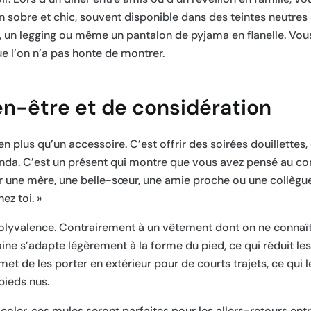
ign sobre et chic, souvent disponible dans des teintes neutr
an, un legging ou même un pantalon de pyjama en flanelle. Vou
e l’on n’a pas honte de montrer.
en-être et de considération
ien plus qu’un accessoire. C’est offrir des soirées douillettes
nda. C’est un présent qui montre que vous avez pensé au con
r une mère, une belle-sœur, une amie proche ou une collègue
ez toi. »
polyvalence. Contrairement à un vêtement dont on ne connaît 
ine s’adapte légèrement à la forme du pied, ce qui réduit les
met de les porter en extérieur pour de courts trajets, ce qui l
pieds nus.
oler, ces mules seront parfaites pour les allers-retours entr