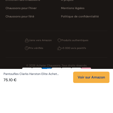
Chaussons pour l'hiver
Mentions légales
Chaussons pour l'été
Politique de confidentialité
Liens vers Amazon
Produits authentiques
Prix vérifiés
+5 000 avis positifs
© 2026 Acheter Chaussons. Tous droits réservés.
Pantoufles Clarks Harston Elite Achet…
Confidentialité
CGV
Cookies
Mentions légales
Voir sur Amazon
75.10 €
NOS UNIVERS PARTENAIRES
Pat Patrouille
PAW Patrol Shop
Lilo et Stitch
Zootopie
Novelmore
Figurine One Piece
Hot Wheels
Lego
KPop Demon Hunters
Idées cadeaux enfants
Autocadeau
Autocadeau.fr
1000 Stylos
Buy Slippers