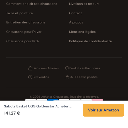
Comment choisir ses chaussons
Livraison et retours
Taille et pointure
Contact
Entretien des chaussons
À propos
Chaussons pour l'hiver
Mentions légales
Chaussons pour l'été
Politique de confidentialité
Liens vers Amazon
Produits authentiques
Prix vérifiés
+5 000 avis positifs
© 2026 Acheter Chaussons. Tous droits réservés.
Sabots Basket UGG Goldenstar Acheter …
Confidentialité
CGV
Cookies
Mentions légales
Voir sur Amazon
141.27 €
NOS UNIVERS PARTENAIRES