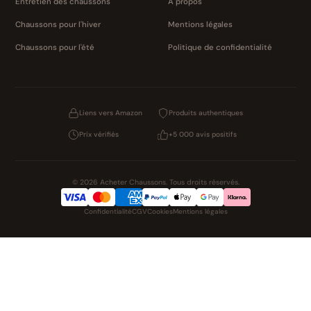
Entretien des chaussons
À propos
Chaussons pour l'hiver
Mentions légales
Chaussons pour l'été
Politique de confidentialité
Liens vers Amazon
Produits authentiques
Prix vérifiés
+5 000 avis positifs
© 2026 Acheter Chaussons. Tous droits réservés.
Confidentialité
CGV
Cookies
Mentions légales
NOS UNIVERS PARTENAIRES
Pat Patrouille
PAW Patrol Shop
Lilo et Stitch
Zootopie
Novelmore
Figurine One Piece
Hot Wheels
Lego
KPop Demon Hunters
Idées cadeaux enfants
Autocadeau
Autocadeau.fr
1000 Stylos
Buy Slippers