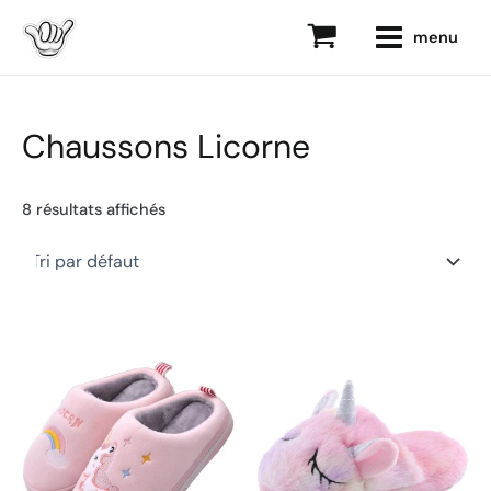
Aller
main
menu
au
menu
contenu
Chaussons Licorne
8 résultats affichés