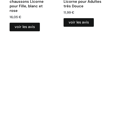
chaussons Licorne
Licorne pour Adultes
pour Fille, blanc et
très Douce
rose
11,99
€
16,05
€
voir les avis
voir les avis