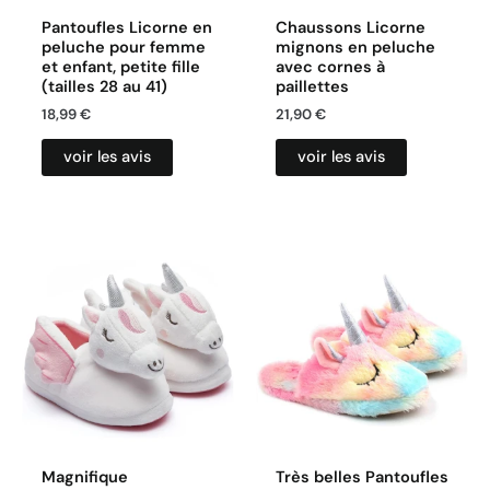
Pantoufles Licorne en
Chaussons Licorne
peluche pour femme
mignons en peluche
et enfant, petite fille
avec cornes à
(tailles 28 au 41)
paillettes
18,99
€
21,90
€
voir les avis
voir les avis
Magnifique
Très belles Pantoufles