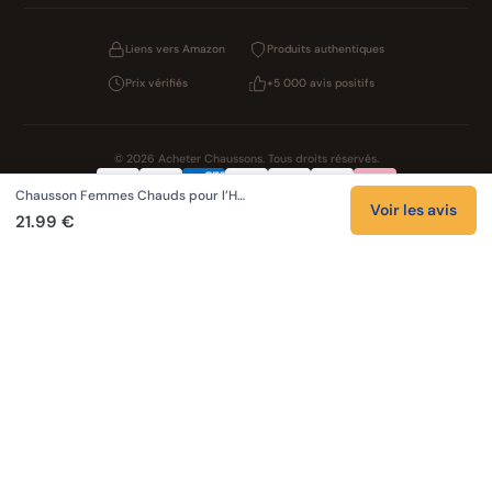
Liens vers Amazon
Produits authentiques
Prix vérifiés
+5 000 avis positifs
© 2026 Acheter Chaussons. Tous droits réservés.
Chausson Femmes Chauds pour l’H…
Confidentialité
CGV
Cookies
Mentions légales
Voir les avis
21.99 €
NOS UNIVERS PARTENAIRES
Pat Patrouille
PAW Patrol Shop
Lilo et Stitch
Zootopie
Novelmore
Figurine One Piece
Hot Wheels
Lego
KPop Demon Hunters
Idées cadeaux enfants
Autocadeau
Autocadeau.fr
1000 Stylos
Buy Slippers
Valise
Montre
Achat France
ShoppingNet
AirTag Apple
Cartouches Imprimante
Piles & Batteries
Finance Auto Maison
FIFA FC 26
IndexAI
SEO Hotline
Brainstorm Books
Faits Divers
Up Life
100g
Tout sur Dieu
Sacha Ramsey
Century Old Cards
Black Dawn
Skincare & Makeup
Comparer les IA
Belles citations
Datastats