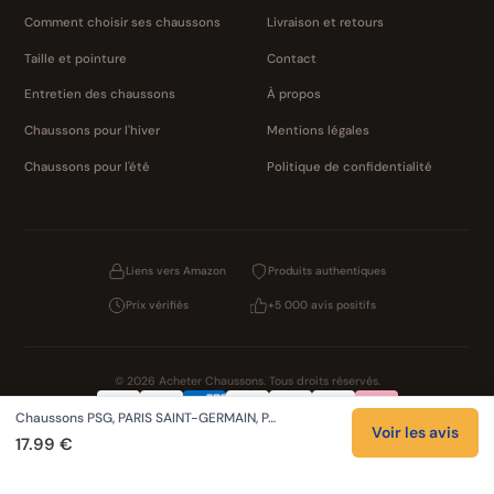
Comment choisir ses chaussons
Livraison et retours
Taille et pointure
Contact
Entretien des chaussons
À propos
Chaussons pour l'hiver
Mentions légales
Chaussons pour l'été
Politique de confidentialité
Liens vers Amazon
Produits authentiques
Prix vérifiés
+5 000 avis positifs
© 2026 Acheter Chaussons. Tous droits réservés.
Chaussons PSG, PARIS SAINT-GERMAIN, P…
Confidentialité
CGV
Cookies
Mentions légales
Voir les avis
17.99 €