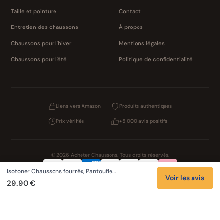
Taille et pointure
Contact
Entretien des chaussons
À propos
Chaussons pour l'hiver
Mentions légales
Chaussons pour l'été
Politique de confidentialité
Liens vers Amazon
Produits authentiques
Prix vérifiés
+5 000 avis positifs
© 2026 Acheter Chaussons. Tous droits réservés.
Isotoner Chaussons fourrés, Pantoufle…
Confidentialité
CGV
Cookies
Mentions légales
Voir les avis
29.90 €
NOS UNIVERS PARTENAIRES