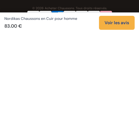
© 2026 Acheter Chaussons. Tous droits réservés.
Nordikas Chaussons en Cuir pour homme
Confidentialité
CGV
Cookies
Mentions légales
Voir les avis
83.00 €
NOS UNIVERS PARTENAIRES
Pat Patrouille
PAW Patrol Shop
Lilo et Stitch
Zootopie
Novelmore
Figurine One Piece
Hot Wheels
Lego
KPop Demon Hunters
Idées cadeaux enfants
Autocadeau
Autocadeau.fr
1000 Stylos
Buy Slippers
Valise
Montre
Achat France
ShoppingNet
AirTag Apple
Cartouches Imprimante
Piles & Batteries
Finance Auto Maison
FIFA FC 26
IndexAI
SEO Hotline
Brainstorm Books
Faits Divers
Up Life
100g
Tout sur Dieu
Sacha Ramsey
Century Old Cards
Black Dawn
Skincare & Makeup
Comparer les IA
Belles citations
Datastats
Citations de Céline
En tant que Partenaire Amazon, je réalise un bénéfice sur les achats remplissant
les conditions applicables.