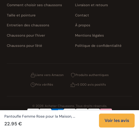
Comment choisir ses chaussons
Livraison et retours
Taille et pointure
Contact
Entretien des chaussons
À propos
Chaussons pour l'hiver
Mentions légales
Chaussons pour l'été
Politique de confidentialité
Liens vers Amazon
Produits authentiques
Prix vérifiés
+5 000 avis positifs
© 2026 Acheter Chaussons. Tous droits réservés.
Pantoufle Femme Rose pour la Maison, …
Confidentialité
CGV
Cookies
Mentions légales
Voir les avis
22.95 €
NOS UNIVERS PARTENAIRES